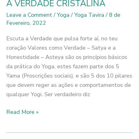
É!
A VERDADE CRISTALINA
Leave a Comment
/
Yoga
/
Yoga Tavira
/
8 de
Fevereiro, 2022
Escuta a Verdade que pulsa forte aí, no teu
coração Valores como Verdade – Satya e a
Honestidade – Asteya são os princípios básicos
da prática do Yoga, estes fazem parte dos 5
Yama (Proscrições sociais), e são 5 dos 10 pilares
que devem reger as ações e comportamentos de
qualquer Yogi. Ser verdadeiro diz
A
Read More »
VERDADE
CRISTALINA