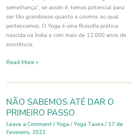
semelhança”, se assim é, temos potencial para
ser tão grandiosos quanto o cosmos ao qual
pertencemos. O Yoga é uma filosofia prática
nascida na Índia e com mais de 12.000 anos de
existência,
O
Read More »
CONHECIMENTO
É
A
CHAVE
NÃO SABEMOS ATÉ DAR O
DO
PRIMEIRO PASSO
PODER
Leave a Comment
/
Yoga
/
Yoga Tavira
/
17 de
Fevereiro, 2022