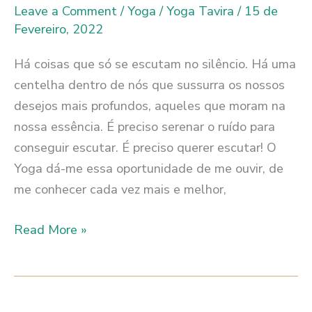
Leave a Comment
/
Yoga
/
Yoga Tavira
/
15 de
PASSO
Fevereiro, 2022
Há coisas que só se escutam no silêncio. Há uma
centelha dentro de nós que sussurra os nossos
desejos mais profundos, aqueles que moram na
nossa essência. É preciso serenar o ruído para
conseguir escutar. É preciso querer escutar! O
Yoga dá-me essa oportunidade de me ouvir, de
me conhecer cada vez mais e melhor,
OU
Read More »
É,
OU
NÃO