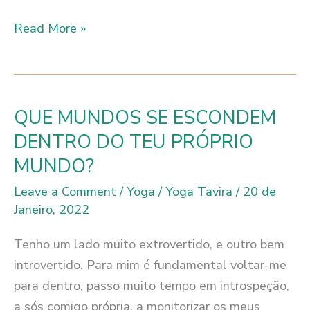
APRENDER
Read More »
A
RELAXAR
EM
TENSÃO
QUE MUNDOS SE ESCONDEM
DENTRO DO TEU PRÓPRIO
MUNDO?
Leave a Comment
/
Yoga
/
Yoga Tavira
/
20 de
Janeiro, 2022
Tenho um lado muito extrovertido, e outro bem
introvertido. Para mim é fundamental voltar-me
para dentro, passo muito tempo em introspeção,
a sós comigo própria, a monitorizar os meus