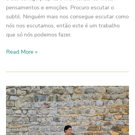
pensamentos e emoções. Procuro escutar o
subtil. Ninguém mais nos consegue escutar como
nós nos escutamos, então este é um trabalho
que só nós podemos fazer.
QUE
Read More »
MUNDOS
SE
ESCONDEM
DENTRO
DO
TEU
PRÓPRIO
MUNDO?