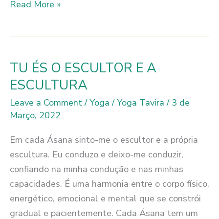
QUÃO
Read More »
OUSADOS
SÃO
OS
TEUS
TU ÉS O ESCULTOR E A
“SALTOS”?
ESCULTURA
Leave a Comment
/
Yoga
/
Yoga Tavira
/
3 de
Março, 2022
Em cada Ásana sinto-me o escultor e a própria
escultura. Eu conduzo e deixo-me conduzir,
confiando na minha condução e nas minhas
capacidades. É uma harmonia entre o corpo físico,
energético, emocional e mental que se constrói
gradual e pacientemente. Cada Ásana tem um