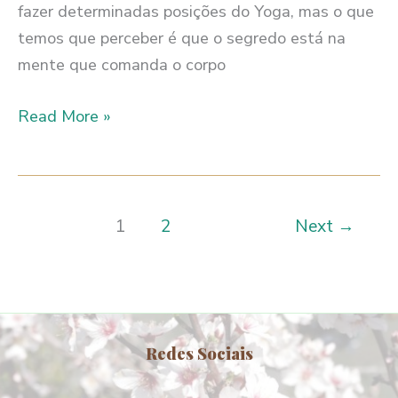
fazer determinadas posições do Yoga, mas o que
temos que perceber é que o segredo está na
mente que comanda o corpo
O
Read More »
SEGREDO
DOS
RESULTADOS
1
2
Next
→
Redes Sociais