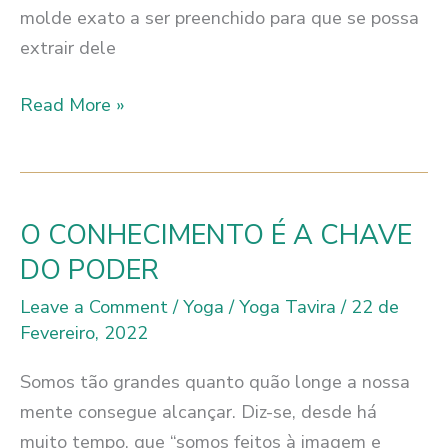
molde exato a ser preenchido para que se possa
extrair dele
TU
Read More »
ÉS
O
ESCULTOR
E
O CONHECIMENTO É A CHAVE
A
DO PODER
ESCULTURA
Leave a Comment
/
Yoga
/
Yoga Tavira
/
22 de
Fevereiro, 2022
Somos tão grandes quanto quão longe a nossa
mente consegue alcançar. Diz-se, desde há
muito tempo, que “somos feitos à imagem e